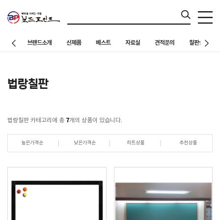
브랜드소개
신제품
베스트
자료실
견적문의
칠판설치 사례
법랑칠판
7
법랑칠판 카테고리에 총
개의 상품이 있습니다.
높은가격순
낮은가격순
히트상품
추천상품