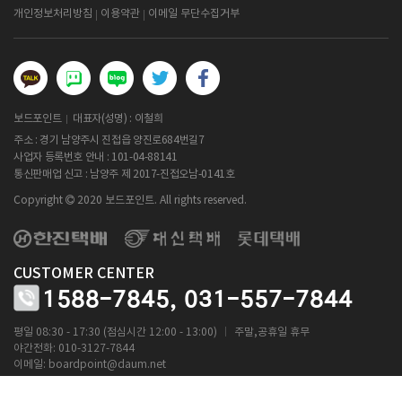
개인정보처리방침
이용약관
이메일 무단수집거부
보드포인트
대표자(성명) : 이철희
주소 : 경기 남양주시 진접읍 양진로684번길7
사업자 등록번호 안내 :
101-04-88141
통신판매업 신고 : 남양주 제 2017-진접오남-0141호
Copyright
2020 보드포인트. All rights reserved.
CUSTOMER CENTER
1588-7845,
031-557-7844
ㅣ
평일 08:30 - 17:30 (점심시간 12:00 - 13:00)
주말,공휴일 휴무
야간전화: 010-3127-7844
이메일:
boardpoint@daum.net