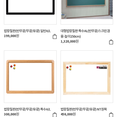
법랑칠판(반무광/무광/유광) 일반A/L
대형법랑칠판 특수AL(반무광/스크린겸
원
199,000
용-높이150cm)
원
1,320,000
법랑칠판(반무광/무광/유광) 특수A/L
법랑칠판(반무광/무광/유광) NT원목
원
원
300,000
456,000