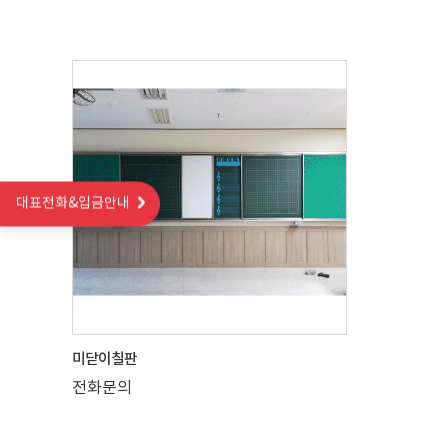
대표전화&입금안내
미닫이칠판
전화문의