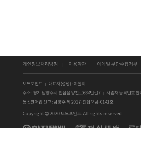
개인정보처리방침
이용약관
이메일 무단수집거부
보드포인트
대표자(성명) : 이철희
주소 : 경기 남양주시 진접읍 양진로684번길7
사업자 등록번호 안내
통신판매업 신고 : 남양주 제 2017-진접오남-0141호
Copyright
2020 보드포인트. All rights reserved.