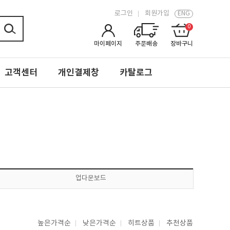
로그인
회원가입
ENG
0
마이페이지
주문배송
장바구니
고객센터
개인결제창
카탈로그
업다운보드
높은가격순
낮은가격순
히트상품
추천상품