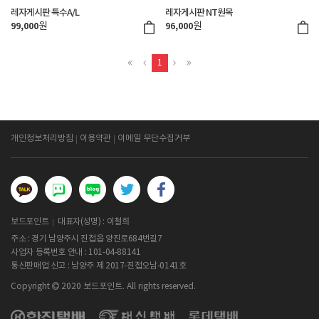
레자게시판 특수A/L
레자게시판 NT원목
원
원
99,000
96,000
1
개인정보처리방침
이용약관
이메일 무단수집거부
보드포인트
대표자(성명) : 이철희
주소 : 경기 남양주시 진접읍 양진로684번길7
사업자 등록번호 안내 :
101-04-88141
통신판매업 신고 : 남양주 제 2017-진접오남-0141호
Copyright
2020 보드포인트. All rights reserved.