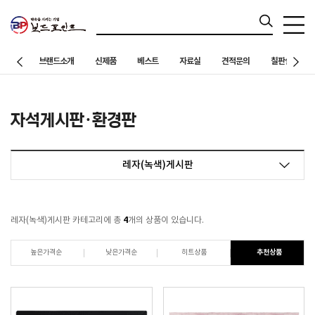
브랜드소개
신제품
베스트
자료실
견적문의
칠판설치 사례
자석게시판·환경판
레자(녹색)게시판
4
레자(녹색)게시판 카테고리에 총
개의 상품이 있습니다.
높은가격순
낮은가격순
히트상품
추천상품