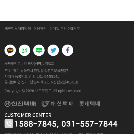
개인정보처리방침
이용약관
이메일 무단수집거부
보드포인트
대표자(성명) : 이철희
주소 : 경기 남양주시 진접읍 양진로684번길7
사업자 등록번호 안내 :
101-04-88141
통신판매업 신고 : 남양주 제 2017-진접오남-0141호
Copyright
2020 보드포인트. All rights reserved.
CUSTOMER CENTER
1588-7845,
031-557-7844