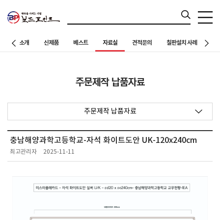
브랜드소개
신제품
베스트
자료실
견적문의
칠판설치 사례
고
주문제작 납품자료
주문제작 납품자료
충남해양과학고등학교-자석 화이트도안 UK-120x240cm
최고관리자
2025-11-11