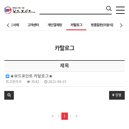
칠판설치 사례
고객센터
개인결제창
카탈로그
명품칠판(이동식)
카탈로그
제목
★보드포인트 카달로그★
최고관리자
3542
2021-06-15
정렬
1