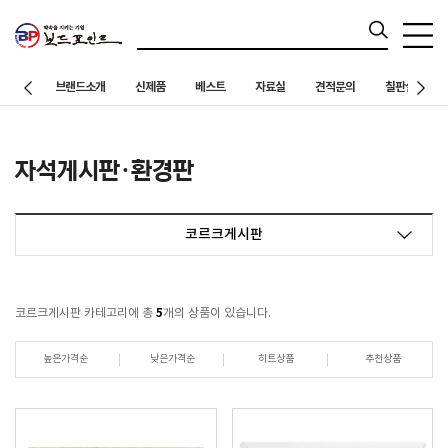
브랜드소개
신제품
베스트
자료실
견적문의
칠판설치 사례
자석게시판·환경판
코르크게시판
5
코르크게시판 카테고리에 총
개의 상품이 있습니다.
높은가격순
낮은가격순
히트상품
추천상품