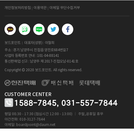
개인정보처리방침
이용약관
이메일 무단수집거부
보드포인트
대표자(성명) : 이철희
주소 : 경기 남양주시 진접읍 양진로684번길7
사업자 등록번호 안내 :
101-04-88141
통신판매업 신고 : 남양주 제 2017-진접오남-0141호
Copyright
2020 보드포인트. All rights reserved.
CUSTOMER CENTER
1588-7845,
031-557-7844
ㅣ
평일 08:30 - 17:30 (점심시간 12:00 - 13:00)
주말,공휴일 휴무
야간전화: 010-3127-7844
이메일:
boardpoint@daum.net